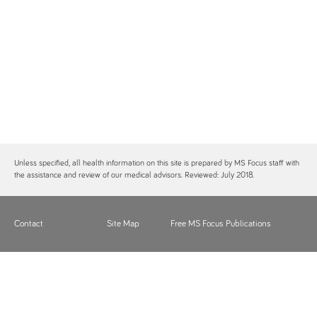
Unless specified, all health information on this site is prepared by MS Focus staff with
the assistance and review of our medical advisors. Reviewed: July 2018.
Contact
Site Map
Free MS Focus Publications